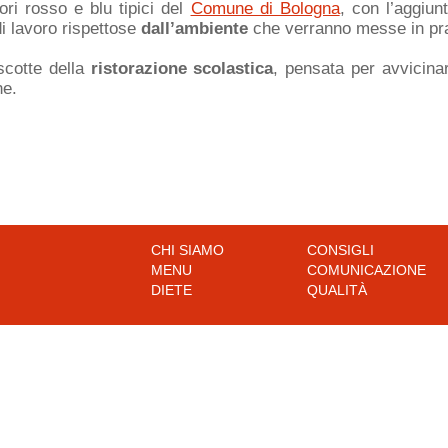
ri rosso e blu tipici del
Comune di Bologna
, con l’aggiu
 di lavoro rispettose
dall’ambiente
che verranno messe in pra
cotte della
ristorazione scolastica
, pensata per avvicina
ne.
CHI SIAMO
CONSIGLI
MENU
COMUNICAZIONE
DIETE
QUALITÀ