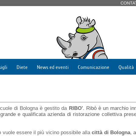
CONTA
igli
Diete
News ed eventi
Comunicazione
Qualità
 scuole di Bologna è gestito da
RIBO'
.
Ribò è un marchio inn
rande e qualificata azienda di ristorazione collettiva prese
ò vuole essere il più vicino possibile alla
città di Bologna
, 