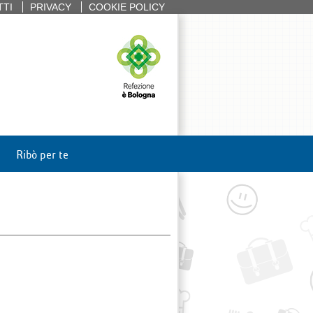
TTI
PRIVACY
COOKIE POLICY
Ribò per te