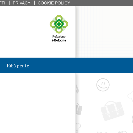
TTI
PRIVACY
COOKIE POLICY
Ribò per te